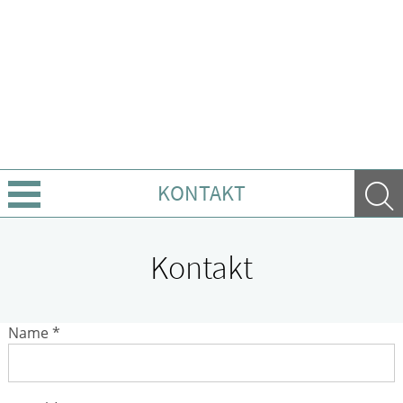
KONTAKT
Sprache wechseln
Kontakt
Über uns
Name *
Leistungen
Ratgeber