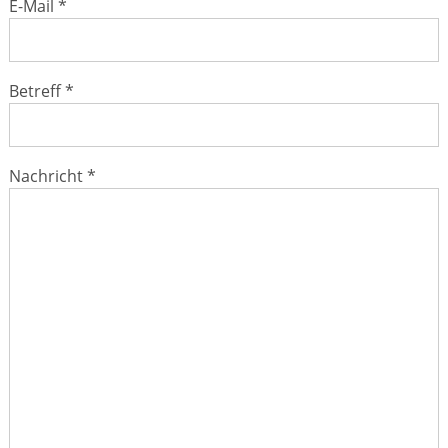
E-Mail *
Krankheiten & Therapie
HOMÖOPATHIE
Betreff *
ELTERN UND KIND
Nachricht *